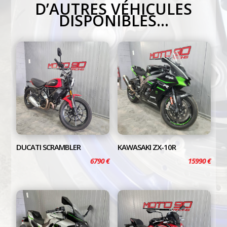
D’AUTRES VÉHICULES
DISPONIBLES…
DUCATI SCRAMBLER
KAWASAKI ZX-10R
6790
€
15990
€