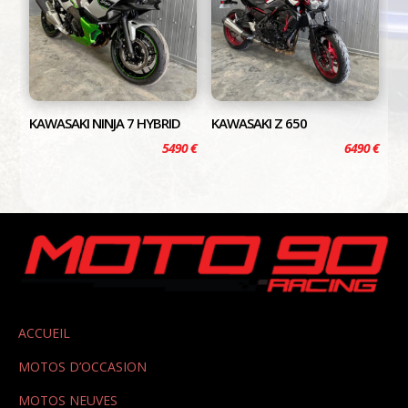
KAWASAKI NINJA 7 HYBRID
KAWASAKI Z 650
5490
€
6490
€
ACCUEIL
MOTOS D’OCCASION
MOTOS NEUVES