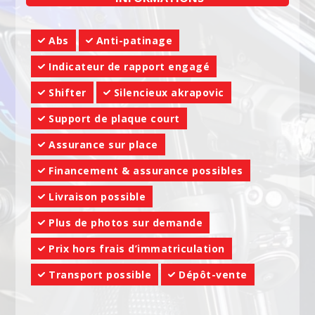
Abs
Anti-patinage
Indicateur de rapport engagé
Shifter
Silencieux akrapovic
Support de plaque court
Assurance sur place
Financement & assurance possibles
Livraison possible
Plus de photos sur demande
Prix hors frais d’immatriculation
Transport possible
Dépôt-vente