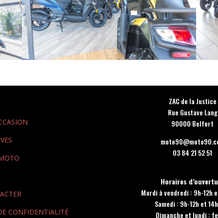
ZAC de la Justice
Rue Gustave Lang
CCASION
90000 Belfort
VES
moto90@moto90.c
03 84 21 52 51
 MOTO
Horaires d’ouvert
Mardi à vendredi : 9h-12h 
ACTER
Samedi : 9h-12h et 14
DE CONFIDENTIALITÉ
Dimanche et lundi : f