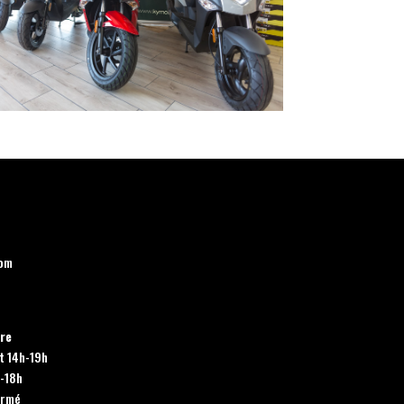
om
ure
et 14h-19h
h-18h
ermé