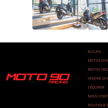
ACCUEIL
MOTOS D’O
MOTOS NEU
VENDRE SA
S’ÉQUIPER
NOUS CONT
POLITIQUE 