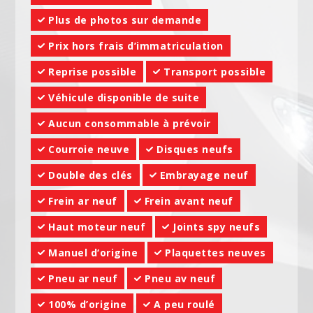
Plus de photos sur demande
Prix hors frais d’immatriculation
Reprise possible
Transport possible
Véhicule disponible de suite
Aucun consommable à prévoir
Courroie neuve
Disques neufs
Double des clés
Embrayage neuf
Frein ar neuf
Frein avant neuf
Haut moteur neuf
Joints spy neufs
Manuel d‘origine
Plaquettes neuves
Pneu ar neuf
Pneu av neuf
100% d’origine
A peu roulé