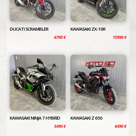
DUCATI SCRAMBLER
KAWASAKI ZX-10R
6790
€
15990
€
KAWASAKI NINJA 7 HYBRID
KAWASAKI Z 650
5490
€
6490
€