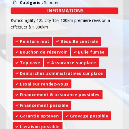
Catégorie :
Scooter
INFORMATIONS
Kymco agility 125 city 16+ 100km première révision à
effectuer à 1 000km
Peinture mat
Béquille centrale
Bouchon de réservoir
Bulle fumée
Top case
Assurance sur place
Démarches administratives sur place
Essai sur rendez-vous
Financement & assurance possibles
Financement possible
Garantie opteven
Gravage possible
Livraison possible