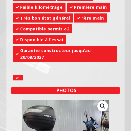
Faible kilométrage
Première main
Très bon état général
1ère main
Compatible permis a2
Disponible à l’essai
Garantie constructeur jusqu’au
20/08/2027
PHOTOS