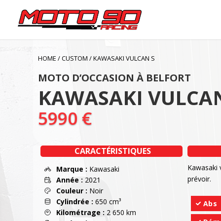
HOME
/
CUSTOM
/
KAWASAKI VULCAN S
MOTO D’OCCASION À BELFORT
KAWASAKI VULCAN
5990
€
CARACTÉRISTIQUES
Kawasaki v
Marque :
Kawasaki
prévoir.
Année :
2021
Couleur :
Noir
Cylindrée :
650 cm³
Abs
Kilométrage :
2 650 km