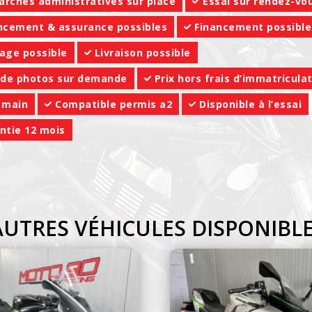
rches administratives sur place
Essai sur rendez-vo
ncement & assurance possibles
Financement possible
age possible
Livraison possible
 de photos sur demande
Prix hors frais d’immatricula
 main
Compatible permis a2
Disponible à l’essai
ntie 12 mois
AUTRES VÉHICULES DISPONIBL