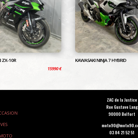
 ZX-10R
KAWASAKI NINJA 7 HYBRID
15990
€
ZAC de la Justice
Rue Gustave Lang
CCASION
90000 Belfort
VES
moto90@moto90.c
03 84 21 52 51
 MOTO