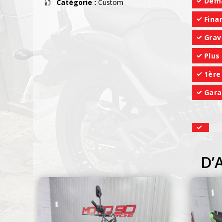
Déma
Catégorie :
Custom
Fina
Grav
Plus
1ère
Gara
D’