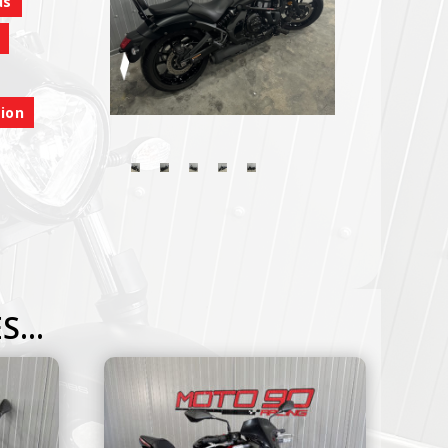
us
tion
ES…