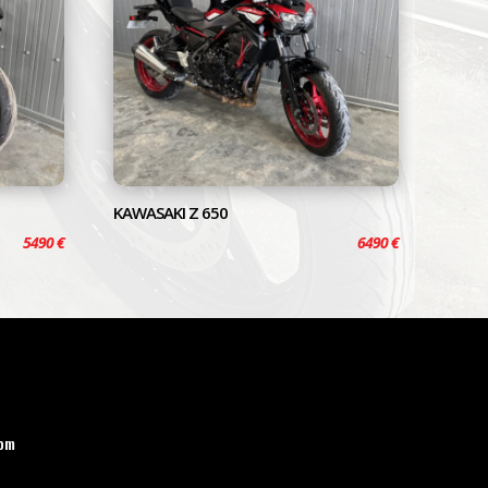
KAWASAKI Z 650
5490
€
6490
€
om