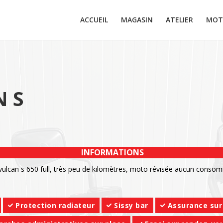
ACCUEIL
MAGASIN
ATELIER
MOT
 S
INFORMATIONS
ulcan s 650 full, très peu de kilomètres, moto révisée aucun conso
Protection radiateur
Sissy bar
Assurance sur