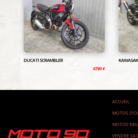
DUCATI SCRAMBLER
KAWASAKI
6790
€
ACCUEIL
MOTOS D’O
MOTOS NEU
VENDRE SA